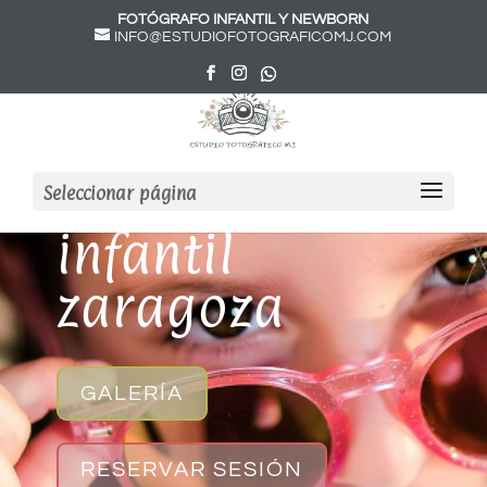
FOTÓGRAFO INFANTIL Y NEWBORN
INFO@ESTUDIOFOTOGRAFICOMJ.COM
Fotografo
Seleccionar página
infantil
zaragoza
GALERÍA
RESERVAR SESIÓN